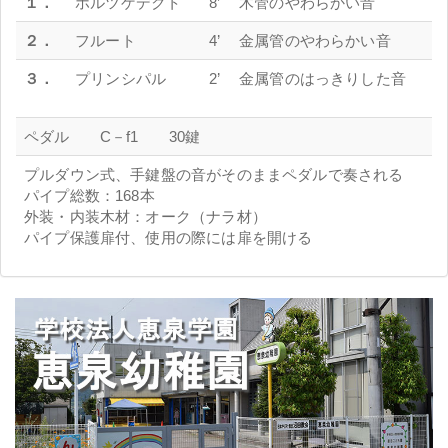
１．
ホルツゲデクト
8’
木管のやわらかい音
２．
フルート
4’
金属管のやわらかい音
３．
プリンシパル
2’
金属管のはっきりした音
ペダル C－f1 30鍵
プルダウン式、手鍵盤の音がそのままペダルで奏される
パイプ総数：168本
外装・内装木材：オーク（ナラ材）
パイプ保護扉付、使用の際には扉を開ける