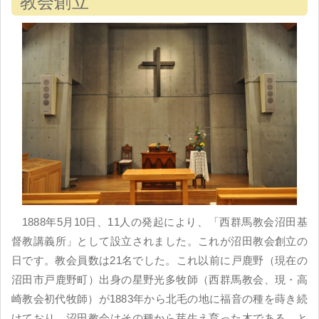
教会創立
1888年5月10日、11人の発起により、「西群馬教会沼田基
督教講義所」として設立されました。これが沼田教会創立の
日です。教会員数は21名でした。これ以前に戸鹿野（現在の
沼田市戸鹿野町）出身の星野光多牧師（西群馬教会、現・高
崎教会初代牧師）が1883年から北毛の地に福音の種を蒔き続
けており、沼田教会はその種から芽生え育った木である、と