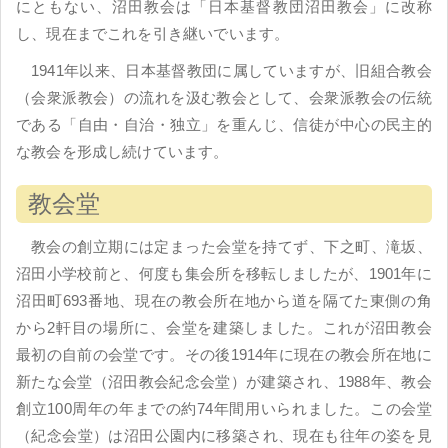
にともない、沼田教会は「日本基督教団沼田教会」に改称
し、現在までこれを引き継いでいます。
1941年以来、日本基督教団に属していますが、旧組合教会
（会衆派教会）の流れを汲む教会として、会衆派教会の伝統
である「自由・自治・独立」を重んじ、信徒が中心の民主的
な教会を形成し続けています。
教会堂
教会の創立期には定まった会堂を持てず、下之町、滝坂、
沼田小学校前と、何度も集会所を移転しましたが、1901年に
沼田町693番地、現在の教会所在地から道を隔てた東側の角
から2軒目の場所に、会堂を建築しました。これが沼田教会
最初の自前の会堂です。その後1914年に現在の教会所在地に
新たな会堂（沼田教会紀念会堂）が建築され、1988年、教会
創立100周年の年までの約74年間用いられました。この会堂
（紀念会堂）は沼田公園内に移築され、現在も往年の姿を見