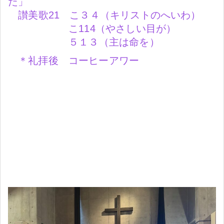
た」
讃美歌21 こ３４（キリストのへいわ）
こ114（やさしい目が）
５１３（主は命を）
＊礼拝後 コーヒーアワー