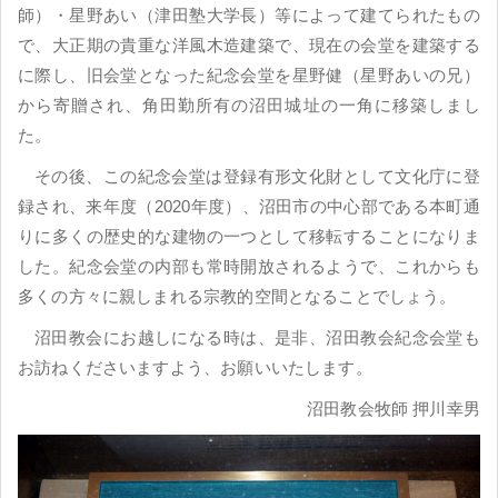
師）・星野あい（津田塾大学長）等によって建てられたもの
で、大正期の貴重な洋風木造建築で、現在の会堂を建築する
に際し、旧会堂となった紀念会堂を星野健（星野あいの兄）
から寄贈され、角田勤所有の沼田城址の一角に移築しまし
た。
その後、この紀念会堂は登録有形文化財として文化庁に登
録され、来年度（2020年度）、沼田市の中心部である本町通
りに多くの歴史的な建物の一つとして移転することになりま
した。紀念会堂の内部も常時開放されるようで、これからも
多くの方々に親しまれる宗教的空間となることでしょう。
沼田教会にお越しになる時は、是非、沼田教会紀念会堂も
お訪ねくださいますよう、お願いいたします。
沼田教会牧師 押川幸男