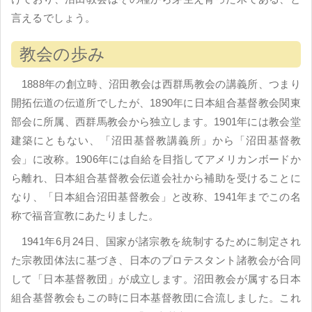
言えるでしょう。
教会の歩み
1888年の創立時、沼田教会は西群馬教会の講義所、つまり
開拓伝道の伝道所でしたが、1890年に日本組合基督教会関東
部会に所属、西群馬教会から独立します。1901年には教会堂
建築にともない、「沼田基督教講義所」から「沼田基督教
会」に改称。1906年には自給を目指してアメリカンボードか
ら離れ、日本組合基督教会伝道会社から補助を受けることに
なり、「日本組合沼田基督教会」と改称、1941年までこの名
称で福音宣教にあたりました。
1941年6月24日、国家が諸宗教を統制するために制定され
た宗教団体法に基づき、日本のプロテスタント諸教会が合同
して「日本基督教団」が成立します。沼田教会が属する日本
組合基督教会もこの時に日本基督教団に合流しました。これ